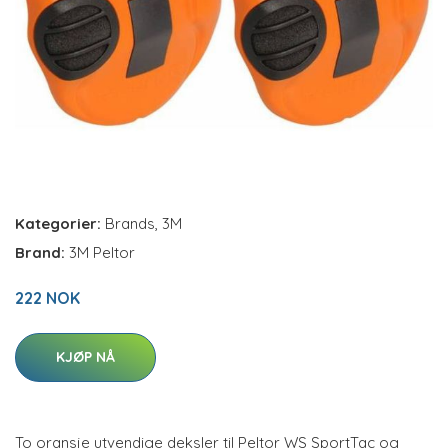
Kategorier:
Brands
,
3M
Brand:
3M Peltor
222 NOK
KJØP NÅ
To oransje utvendige deksler til Peltor WS SportTac og