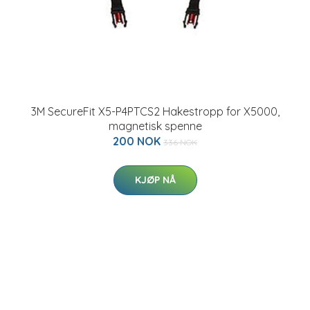
3M SecureFit X5-P4PTCS2 Hakestropp for X5000,
magnetisk spenne
200 NOK
336 NOK
KJØP NÅ