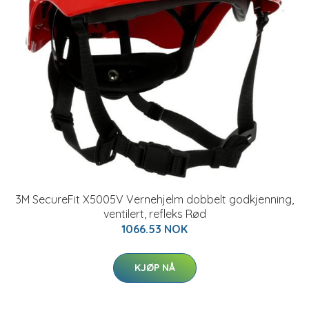
3M SecureFit X5005V Vernehjelm dobbelt godkjenning,
ventilert, refleks Rød
1066.53 NOK
KJØP NÅ