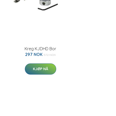
Kreg KJDHD Bor
297 NOK
372 NOK
KJØP NÅ