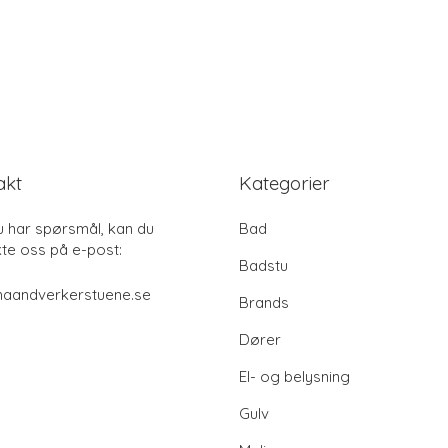
akt
Kategorier
u har spørsmål, kan du
Bad
te oss på e-post:
Badstu
haandverkerstuene.se
Brands
Dører
El- og belysning
Gulv