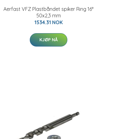
Aerfast VFZ Plastbåndet spiker Ring 16°
50x2,3 mm
1534.31 NOK
KJØP NÅ