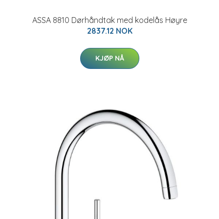
ASSA 8810 Dørhåndtak med kodelås Høyre
2837.12 NOK
KJØP NÅ