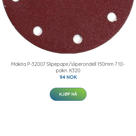
Makita P-32007 Slipepapir/sliperondell 150mm ? 10-
pakn. K320
94 NOK
KJØP NÅ