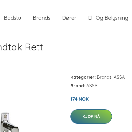
Badstu
Brands
Dører
El- Og Belysning
ndtak Rett
Kategorier:
Brands
,
ASSA
Brand:
ASSA
174 NOK
KJØP NÅ