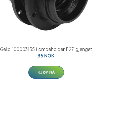
Gelia 100003155 Lampeholder E27, gjenget
36 NOK
KJØP NÅ