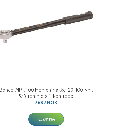
Bahco 74PR-100 Momentnøkkel 20–100 Nm,
3/8-tommers firkanttapp
3682 NOK
KJØP NÅ