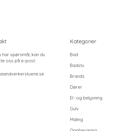
akt
Kategorier
u har spørsmål, kan du
Bad
te oss på e-post:
Badstu
haandverkerstuene.se
Brands
Dører
El- og belysning
Gulv
Maling
Oppbevaring