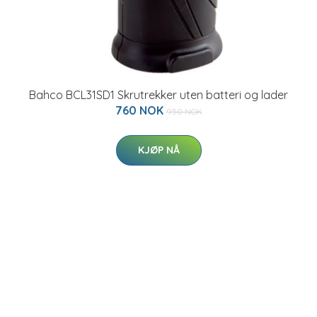
Bahco BCL31SD1 Skrutrekker uten batteri og lader
760 NOK
950 NOK
KJØP NÅ