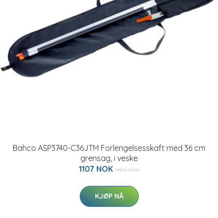
Bahco ASP3740-C36JTM Forlengelsesskaft med 36 cm
grensag, i veske
1107 NOK
1484 NOK
KJØP NÅ