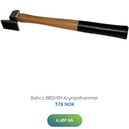
Bahco BBSH1M Krympehammer
378 NOK
KJØP NÅ