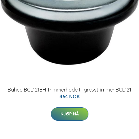
Bahco BCL121BH Trimmerhode til gresstrimmer BCL121
464 NOK
KJØP NÅ