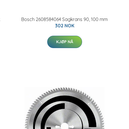
k
Bosch 2608584064 Sagkrans 90, 100 mm
302 NOK
KJØP NÅ