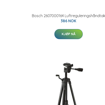
Bosch 2607000164 Luftreguleringshåndta
386 NOK
KJØP NÅ