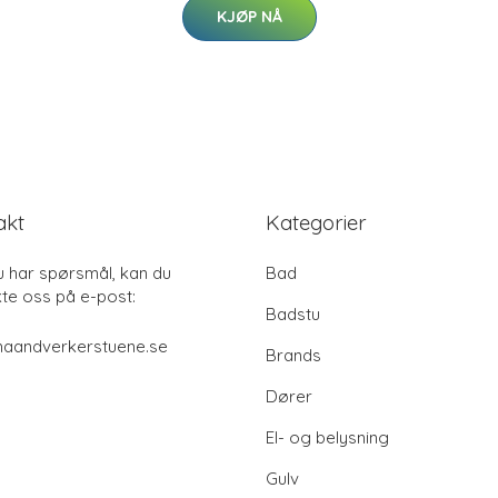
KJØP NÅ
akt
Kategorier
u har spørsmål, kan du
Bad
te oss på e-post:
Badstu
haandverkerstuene.se
Brands
Dører
El- og belysning
Gulv