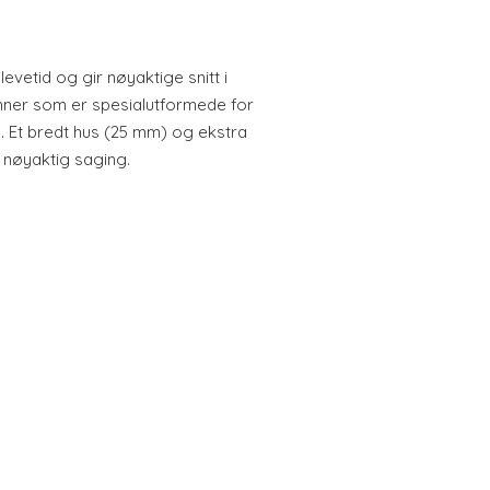
evetid og gir nøyaktige snitt i
tenner som er spesialutformede for
l. Et bredt hus (25 mm) og ekstra
r nøyaktig saging.