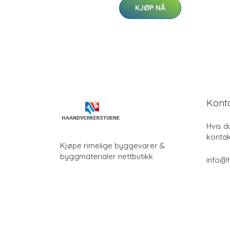
KJØP NÅ
Kont
Hvis d
kontak
Kjøpe rimelige byggevarer &
byggmaterialer nettbutikk
info@