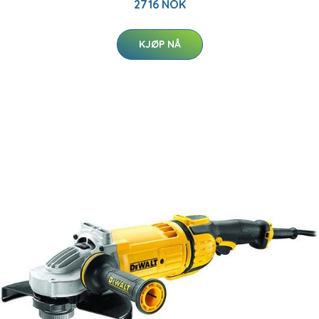
2716 NOK
KJØP NÅ