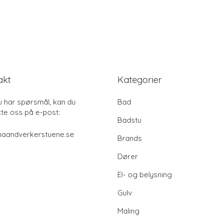
akt
Kategorier
u har spørsmål, kan du
Bad
te oss på e-post:
Badstu
haandverkerstuene.se
Brands
Dører
El- og belysning
Gulv
Maling