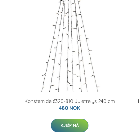
Konstsmide 6320-810 Juletrelys 240 cm
480 NOK
KJØP NÅ