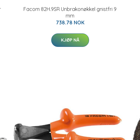
r
Facom 82H.9SR Unbrakonøkkel gnistfri 9
mm
738.78 NOK
KJØP NÅ