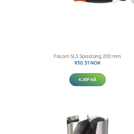
Facom SLS Spisstang 200 mm
930.51 NOK
KJØP NÅ