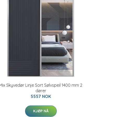
Mix Skyvedør Linje Sort Sølvspeil 1400 mm 2
dører
5557 NOK
KJØP NÅ