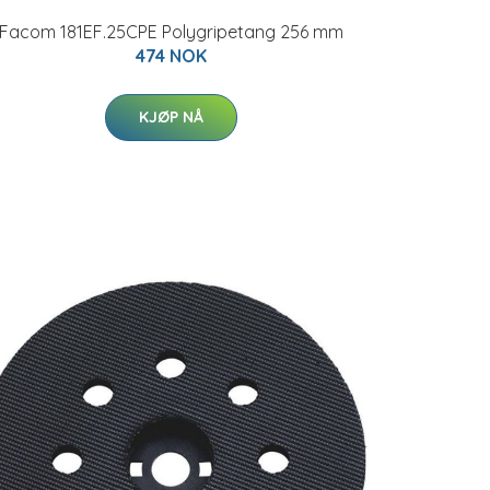
Facom 181EF.25CPE Polygripetang 256 mm
474 NOK
KJØP NÅ