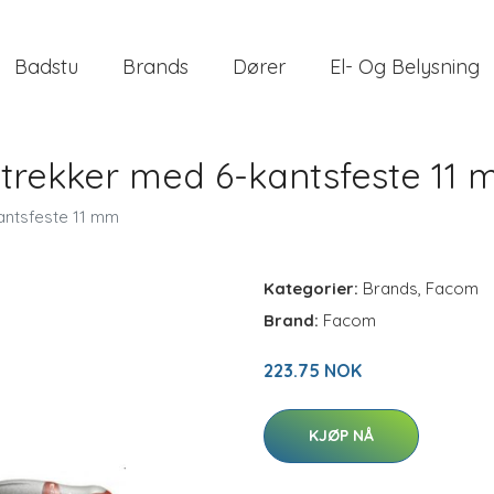
Badstu
Brands
Dører
El- Og Belysning
utrekker med 6-kantsfeste 11
antsfeste 11 mm
Kategorier:
Brands
,
Facom
Brand:
Facom
223.75 NOK
KJØP NÅ