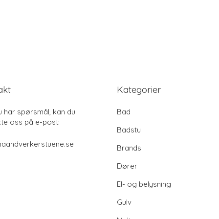
akt
Kategorier
u har spørsmål, kan du
Bad
te oss på e-post:
Badstu
haandverkerstuene.se
Brands
Dører
El- og belysning
Gulv