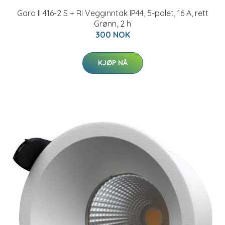
Garo II 416-2 S + RI Vegginntak IP44, 5-polet, 16 A, rett
Grønn, 2 h
300 NOK
KJØP NÅ