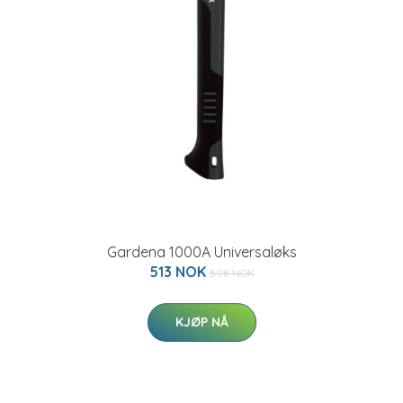
Gardena 1000A Universaløks
513 NOK
598 NOK
KJØP NÅ