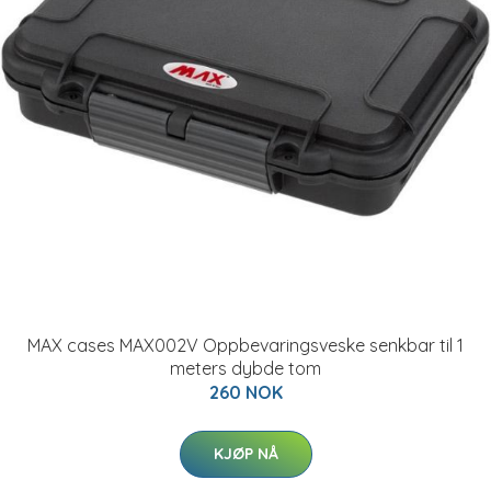
MAX cases MAX002V Oppbevaringsveske senkbar til 1
meters dybde tom
260 NOK
KJØP NÅ