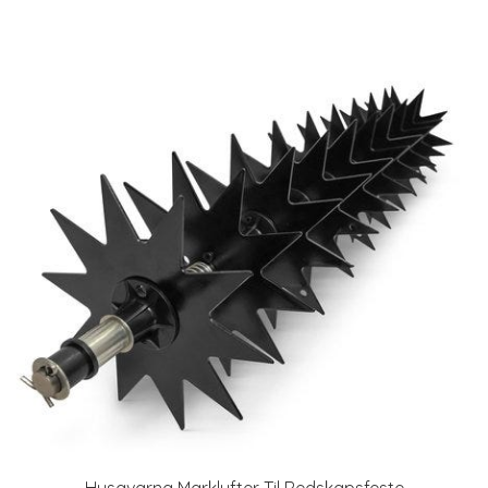
Husqvarna Marklufter Til Redskapsfeste