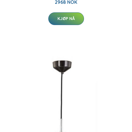
2968 NOK
KJØP NÅ