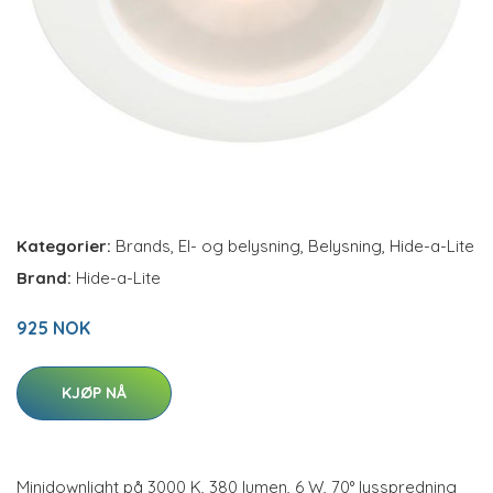
Kategorier:
Brands
,
El- og belysning
,
Belysning
,
Hide-a-Lite
Brand:
Hide-a-Lite
925 NOK
KJØP NÅ
Minidownlight på 3000 K, 380 lumen, 6 W, 70° lysspredning