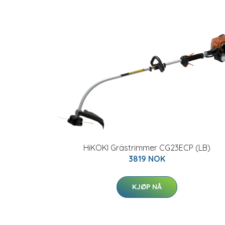
HiKOKI Grästrimmer CG23ECP (LB)
3819 NOK
KJØP NÅ