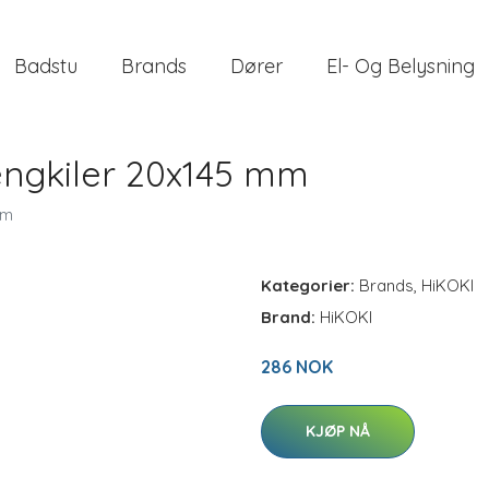
Badstu
Brands
Dører
El- Og Belysning
engkiler 20x145 mm
mm
Kategorier:
Brands
,
HiKOKI
Brand:
HiKOKI
286 NOK
KJØP NÅ