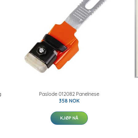
g
Paslode 012082 Panelnese
358 NOK
KJØP NÅ