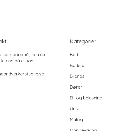
akt
Kategorier
u har spørsmål, kan du
Bad
te oss på e-post:
Badstu
haandverkerstuene.se
Brands
Dører
El- og belysning
Gulv
Maling
Oppbevaring