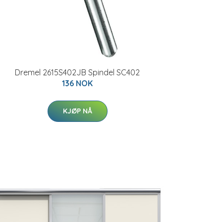
Dremel 2615S402JB Spindel SC402
136 NOK
KJØP NÅ