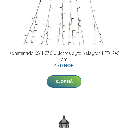
Konstsmide 6661-830 Juletresløyfe 6 sløyfer, LED, 240
cm
470 NOK
KJØP NÅ