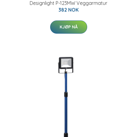
Designlight P-123MW Veggarmatur
382 NOK
KJØP NÅ