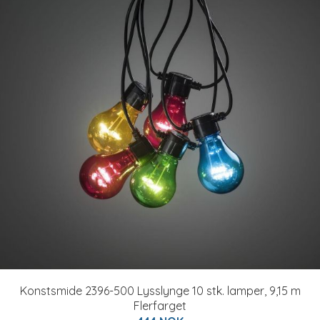
Konstsmide 2396-500 Lysslynge 10 stk. lamper, 9,15 m
Flerfarget