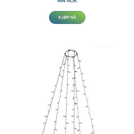
444 NOK
KJØP NÅ