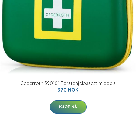
Cederroth 390101 Førstehjelpssett middels
370 NOK
KJØP NÅ