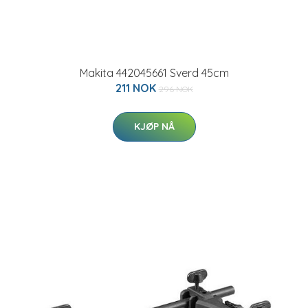
Makita 442045661 Sverd 45cm
211 NOK
296 NOK
KJØP NÅ