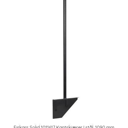
Fiskars Solid 1011617 Kantskjærer I stål, 1090 mm