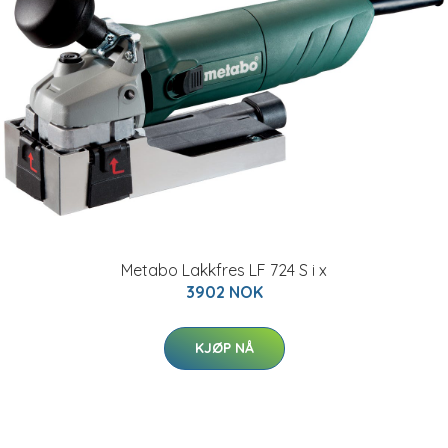
Metabo Lakkfres LF 724 S i x
3902 NOK
KJØP NÅ