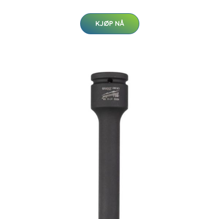
KJØP NÅ