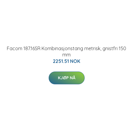
Facom 187.16SR Kombinasjonstang metrisk, gnistfri 150
mm
2251.51 NOK
KJØP NÅ