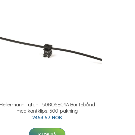
Hellermann Tyton T50ROSEC4A Buntebånd
med kantklips, 500-pakning
2453.57 NOK
KJØP NÅ