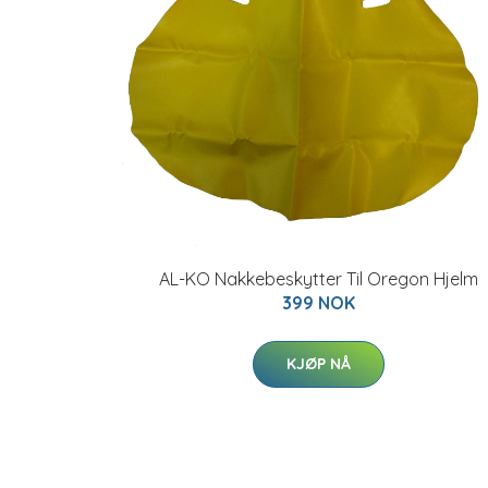
AL-KO Nakkebeskytter Til Oregon Hjelm
399 NOK
KJØP NÅ