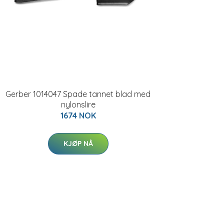
Gerber 1014047 Spade tannet blad med
nylonslire
1674 NOK
KJØP NÅ