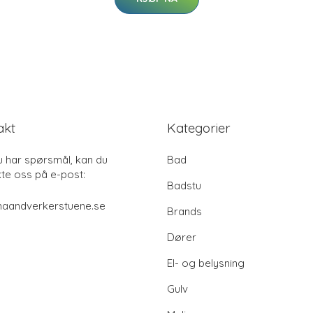
akt
Kategorier
u har spørsmål, kan du
Bad
te oss på e-post:
Badstu
haandverkerstuene.se
Brands
Dører
El- og belysning
Gulv