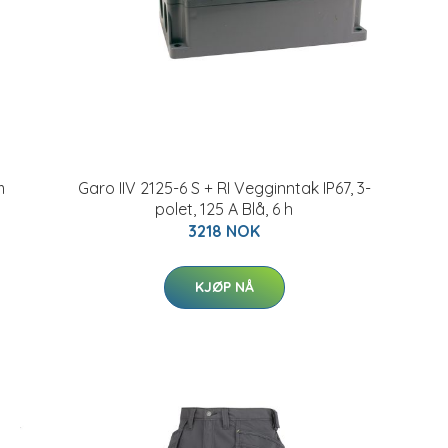
m
Garo IIV 2125-6 S + RI Vegginntak IP67, 3-
polet, 125 A Blå, 6 h
3218 NOK
KJØP NÅ