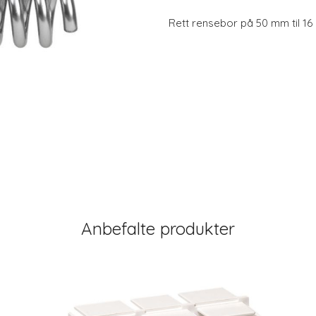
Rett rensebor på 50 mm til 16
Anbefalte produkter