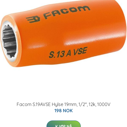
Facom S.19AVSE Hylse 19mm, 1/2", 12k, 1000V
198 NOK
KJØP NÅ