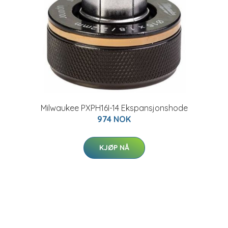
Milwaukee PXPH16I-14 Ekspansjonshode
974 NOK
KJØP NÅ