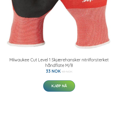
Milwaukee Cut Level 1 Skjærehansker nitrilforsterket
håndflate M/8
33 NOK
48 NOK
KJØP NÅ