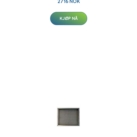
2716 NOK
KJØP NÅ