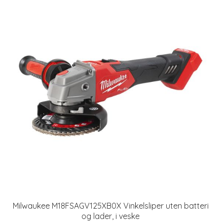
Milwaukee M18FSAGV125XB0X Vinkelsliper uten batteri
og lader, i veske