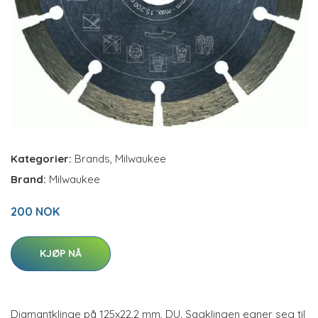
Kategorier:
Brands
,
Milwaukee
Brand:
Milwaukee
200 NOK
KJØP NÅ
Diamantklinge på 125x22,2 mm, DU. Sagklingen egner seg til