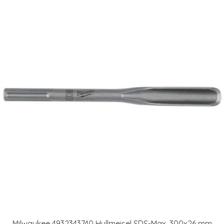
Milwaukee 4932343740 Hullmeisel SDS-Max, 300x26 mm