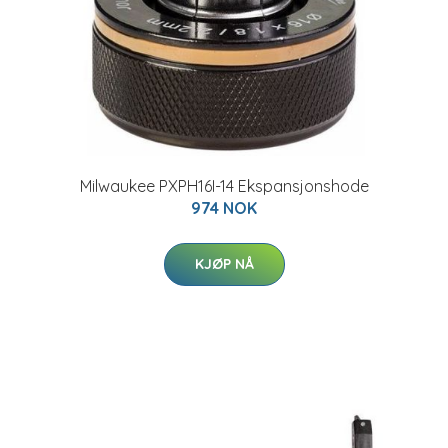
Milwaukee PXPH16I-14 Ekspansjonshode
974 NOK
KJØP NÅ