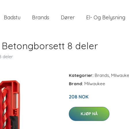
Badstu
Brands
Dører
El- Og Belysning
 Betongborsett 8 deler
 deler
Kategorier:
Brands
,
Milwauk
Brand:
Milwaukee
208 NOK
KJØP NÅ