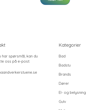
akt
Kategorier
u har spørsmål, kan du
Bad
te oss på e-post:
Badstu
haandverkerstuene.se
Brands
Dører
El- og belysning
Gulv