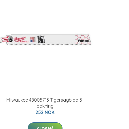
Milwaukee 48005713 Tigersagblad 5-
pakning
252 NOK
KJØP NÅ