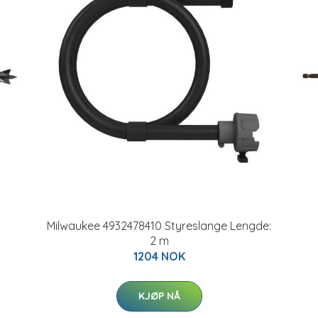
Milwaukee 4932478410 Styreslange Lengde:
2 m
1204 NOK
KJØP NÅ