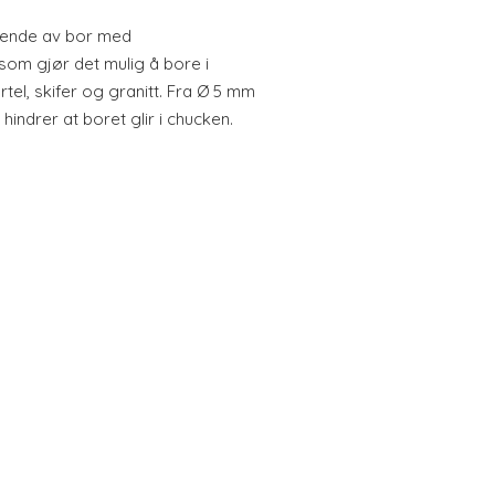
ående av bor med
som gjør det mulig å bore i
tel, skifer og granitt. Fra Ø 5 mm
hindrer at boret glir i chucken.