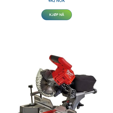
442 NOK
KJØP NÅ