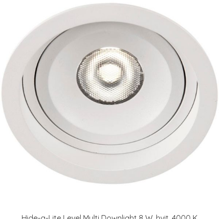
Hide-a-Lite Level Multi Downlight 8 W, hvit, 4000 K