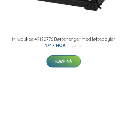
Milwaukee 49122776 Bøttehenger med løftebøyler
1747 NOK
2864 NOK
KJØP NÅ