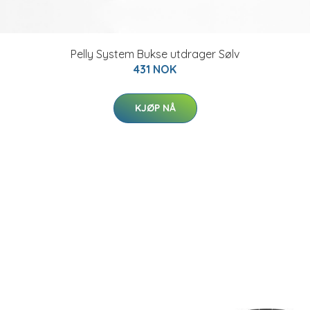
Pelly System Bukse utdrager Sølv
431 NOK
KJØP NÅ