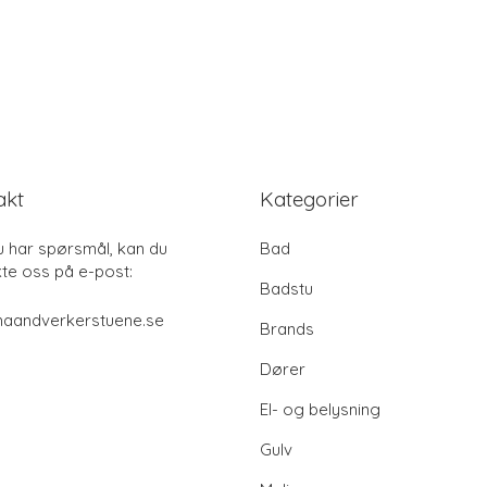
akt
Kategorier
u har spørsmål, kan du
Bad
te oss på e-post:
Badstu
haandverkerstuene.se
Brands
Dører
El- og belysning
Gulv