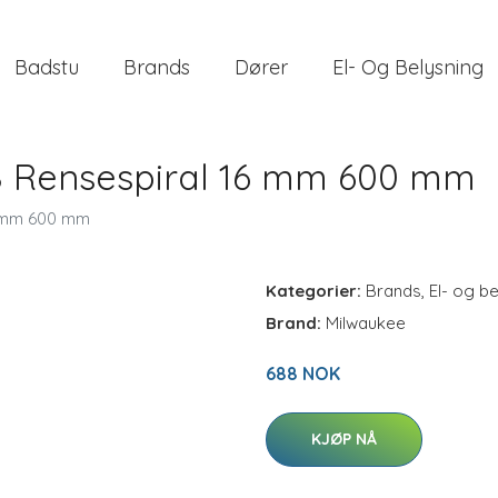
Badstu
Brands
Dører
El- Og Belysning
8 Rensespiral 16 mm 600 mm
6 mm 600 mm
Kategorier:
Brands
,
El- og b
Brand:
Milwaukee
688 NOK
KJØP NÅ