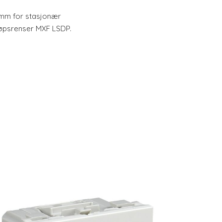
0 mm for stasjonær
løpsrenser MXF LSDP.