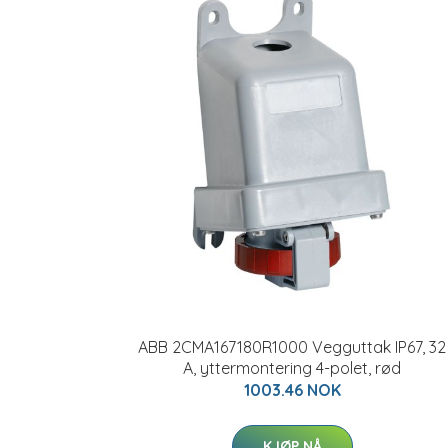
ABB 2CMA167180R1000 Vegguttak IP67, 32
A, yttermontering 4-polet, rød
1003.46 NOK
KJØP NÅ