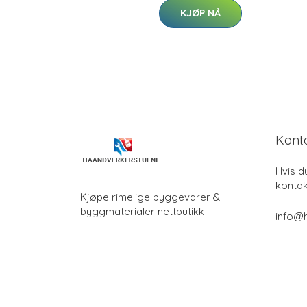
KJØP NÅ
Kont
Hvis d
kontak
Kjøpe rimelige byggevarer &
byggmaterialer nettbutikk
info@