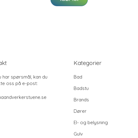
akt
Kategorier
u har spørsmål, kan du
Bad
te oss på e-post:
Badstu
haandverkerstuene.se
Brands
Dører
El- og belysning
Gulv