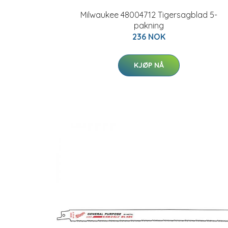
Milwaukee 48004712 Tigersagblad 5-
pakning
236 NOK
KJØP NÅ