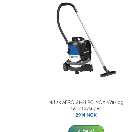
Nilfisk AERO 21-21 PC INOX Våt- og
tørrstøvsuger
2914 NOK
KJØP NÅ