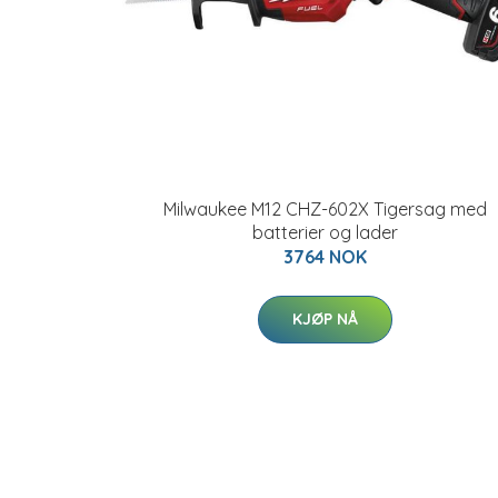
Milwaukee M12 CHZ-602X Tigersag med
batterier og lader
3764 NOK
KJØP NÅ