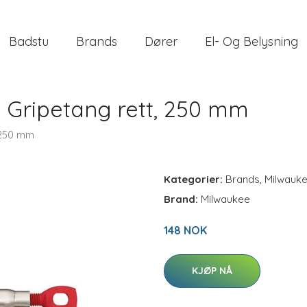
Badstu
Brands
Dører
El- Og Belysning
 Gripetang rett, 250 mm
 250 mm
Kategorier:
Brands
,
Milwauk
Brand:
Milwaukee
148 NOK
KJØP NÅ