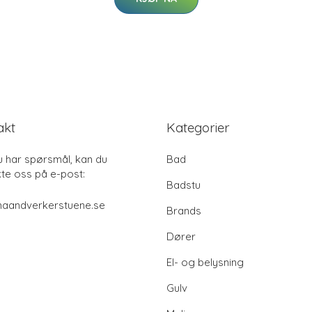
akt
Kategorier
u har spørsmål, kan du
Bad
te oss på e-post:
Badstu
haandverkerstuene.se
Brands
Dører
El- og belysning
Gulv