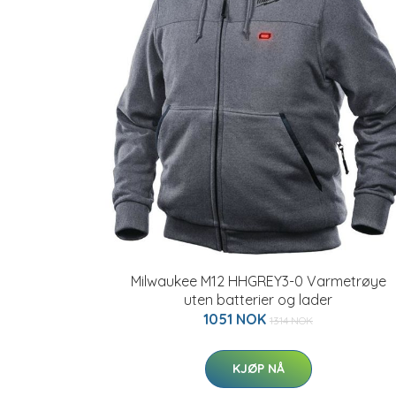
Milwaukee M12 HHGREY3-0 Varmetrøye
uten batterier og lader
1051 NOK
1314 NOK
KJØP NÅ