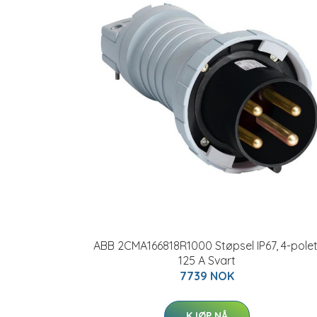
ABB 2CMA166818R1000 Støpsel IP67, 4-polet
125 A Svart
7739 NOK
KJØP NÅ