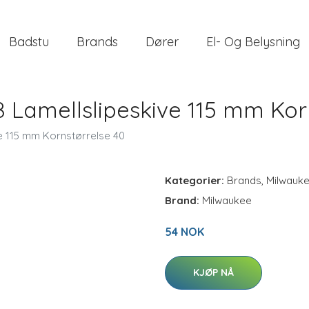
Badstu
Brands
Dører
El- Og Belysning
 Lamellslipeskive 115 mm Kor
e 115 mm Kornstørrelse 40
Kategorier:
Brands
,
Milwauk
Brand:
Milwaukee
54 NOK
KJØP NÅ