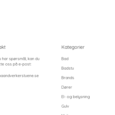
akt
Kategorier
u har spørsmål, kan du
Bad
te oss på e-post:
Badstu
haandverkerstuene.se
Brands
Dører
El- og belysning
Gulv