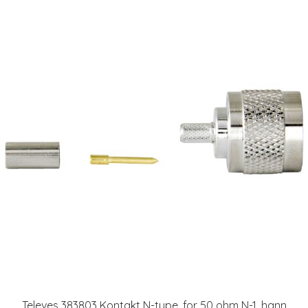
Televes 383803 Kontakt N-type, for 50 ohm N-1, hann