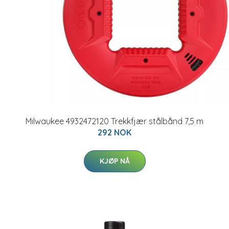
Milwaukee 4932472120 Trekkfjær stålbånd 7,5 m
292 NOK
KJØP NÅ