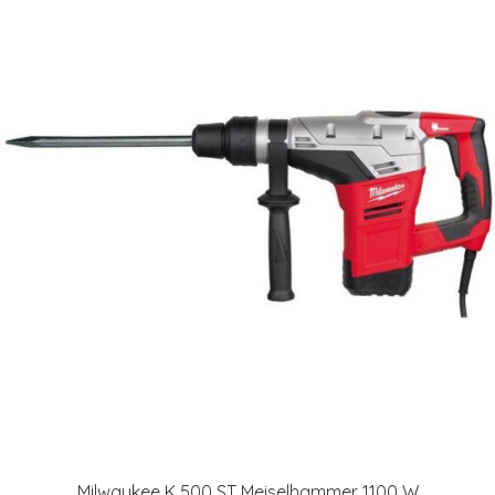
Milwaukee K 500 ST Meiselhammer 1100 W