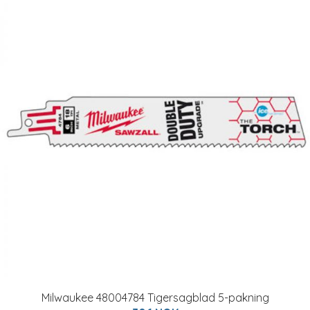
Milwaukee 48004784 Tigersagblad 5-pakning