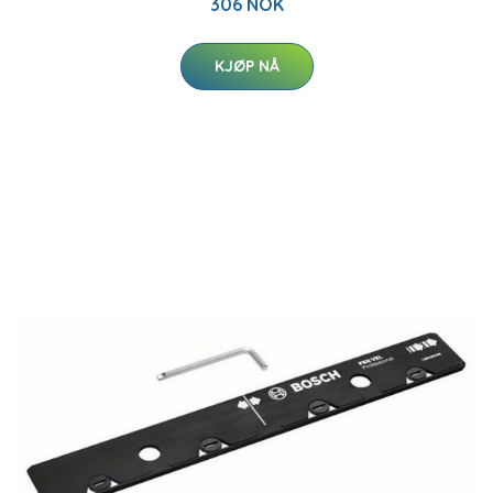
306 NOK
KJØP NÅ