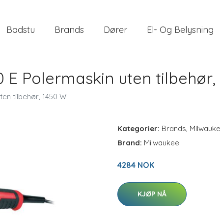
Badstu
Brands
Dører
El- Og Belysning
 E Polermaskin uten tilbehør,
en tilbehør, 1450 W
Kategorier:
Brands
,
Milwauk
Brand:
Milwaukee
4284 NOK
KJØP NÅ