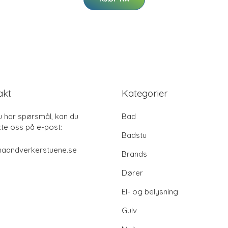
akt
Kategorier
u har spørsmål, kan du
Bad
te oss på e-post:
Badstu
haandverkerstuene.se
Brands
Dører
El- og belysning
Gulv