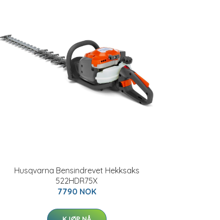
Husqvarna Bensindrevet Hekksaks
522HDR75X
7790 NOK
KJØP NÅ