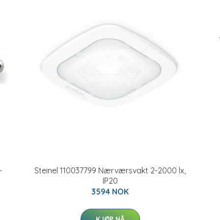
-
Steinel 110037799 Nærværsvakt 2-2000 lx,
IP20
3594 NOK
KJØP NÅ