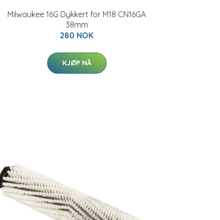
Milwaukee 16G Dykkert for M18 CN16GA
38mm
280 NOK
KJØP NÅ