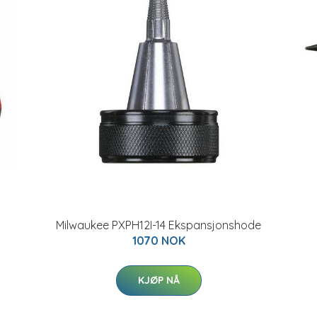
Milwaukee PXPH12I-14 Ekspansjonshode
1070 NOK
KJØP NÅ