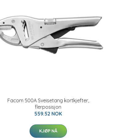
Facom 500A Sveisetang kortkjefter,
flerposisjon
559.52 NOK
KJØP NÅ