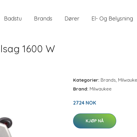
Badstu
Brands
Dører
El- Og Belysning
elsag 1600 W
Kategorier:
Brands
,
Milwauk
Brand:
Milwaukee
2724 NOK
KJØP NÅ