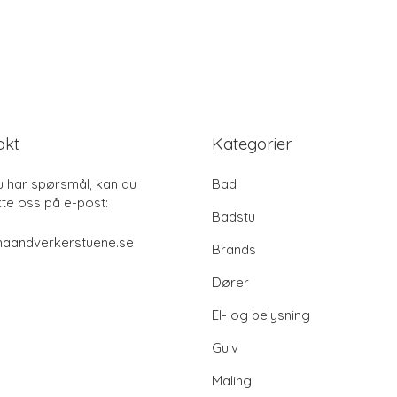
akt
Kategorier
u har spørsmål, kan du
Bad
te oss på e-post:
Badstu
haandverkerstuene.se
Brands
Dører
El- og belysning
Gulv
Maling