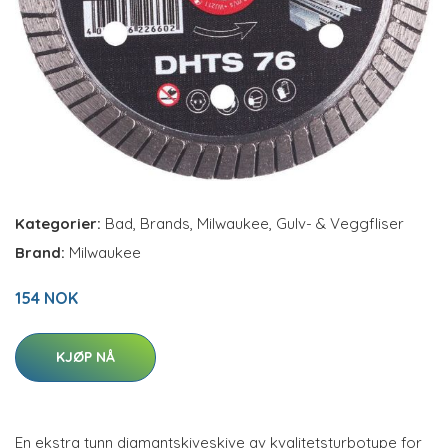
Kategorier:
Bad
,
Brands
,
Milwaukee
,
Gulv- & Veggfliser
Brand:
Milwaukee
154 NOK
KJØP NÅ
En ekstra tynn diamantskiveskive av kvalitetsturbotype for