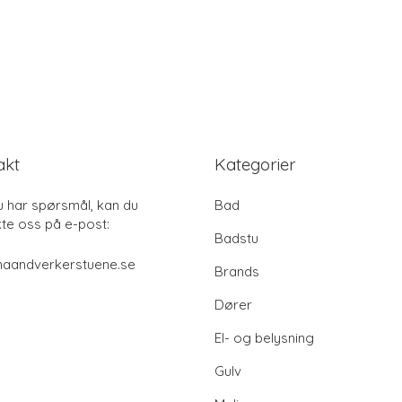
akt
Kategorier
u har spørsmål, kan du
Bad
te oss på e-post:
Badstu
haandverkerstuene.se
Brands
Dører
El- og belysning
Gulv