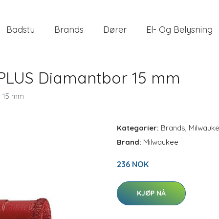
Badstu
Brands
Dører
El- Og Belysning
PLUS Diamantbor 15 mm
 15 mm
Kategorier:
Brands
,
Milwauk
Brand:
Milwaukee
236 NOK
KJØP NÅ