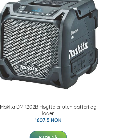
Makita DMR202B Høyttaler uten batteri og
lader
1607.5 NOK
KJØP NÅ