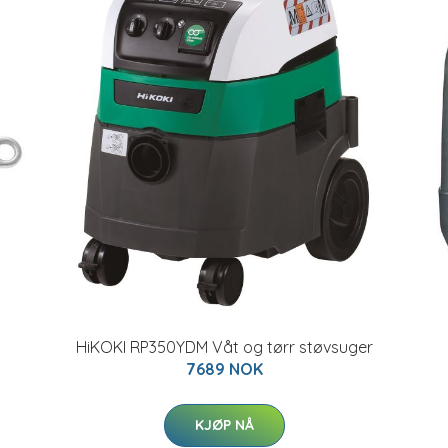
HiKOKI RP350YDM Våt og tørr støvsuger
7689 NOK
KJØP NÅ