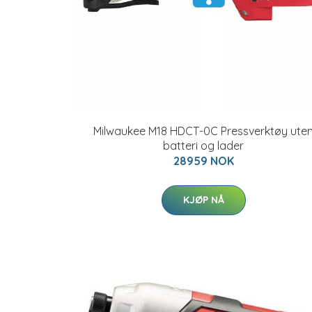
Milwaukee M18 HDCT-0C Pressverktøy ute
batteri og lader
28959 NOK
KJØP NÅ