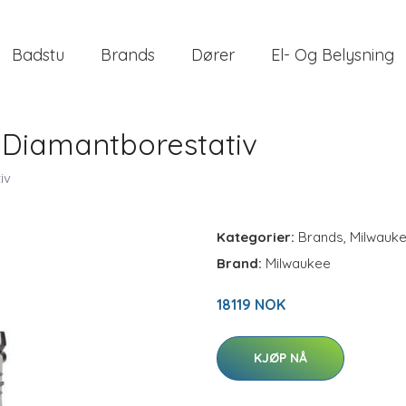
Badstu
Brands
Dører
El- Og Belysning
 Diamantborestativ
iv
Kategorier:
Brands
,
Milwauk
Brand:
Milwaukee
18119 NOK
KJØP NÅ