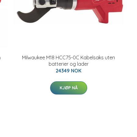
n
Milwaukee M18 HCC75-0C Kabelsaks uten
batterier og lader
24349 NOK
KJØP NÅ