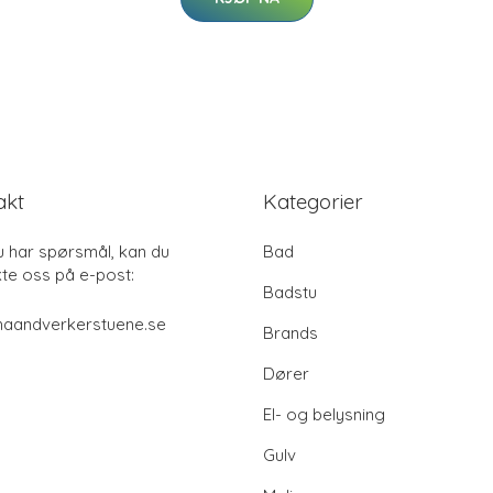
akt
Kategorier
u har spørsmål, kan du
Bad
te oss på e-post:
Badstu
haandverkerstuene.se
Brands
Dører
El- og belysning
Gulv