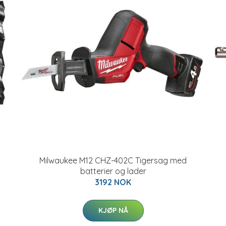
Milwaukee M12 CHZ-402C Tigersag med
batterier og lader
3192 NOK
KJØP NÅ