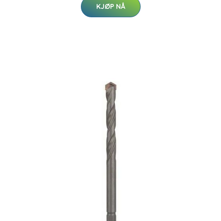
KJØP NÅ