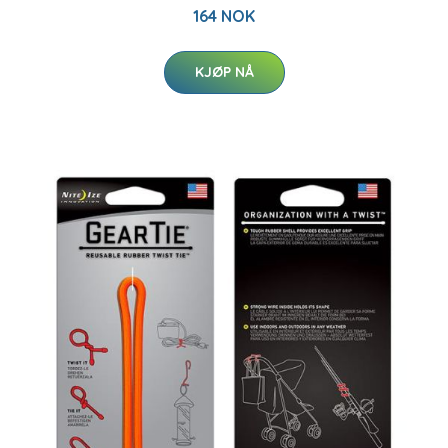
164 NOK
KJØP NÅ