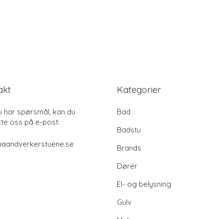
akt
Kategorier
u har spørsmål, kan du
Bad
te oss på e-post:
Badstu
haandverkerstuene.se
Brands
Dører
El- og belysning
Gulv