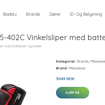
Badstu
Brands
Dører
El- Og Belysning
-402C Vinkelsliper med batte
er med batterier og lader
Kategorier:
Brands
,
Milwauk
Brand:
Milwaukee
5049 NOK
KJØP NÅ