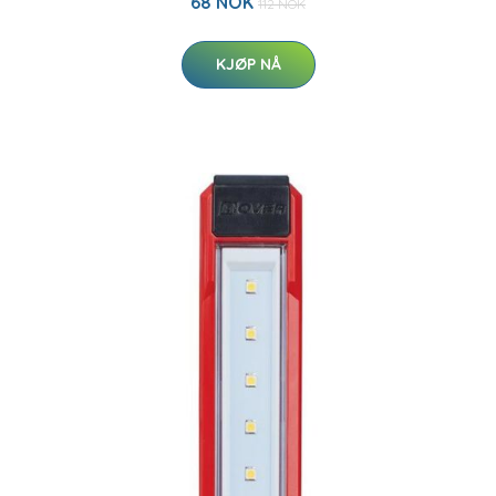
68 NOK
112 NOK
KJØP NÅ