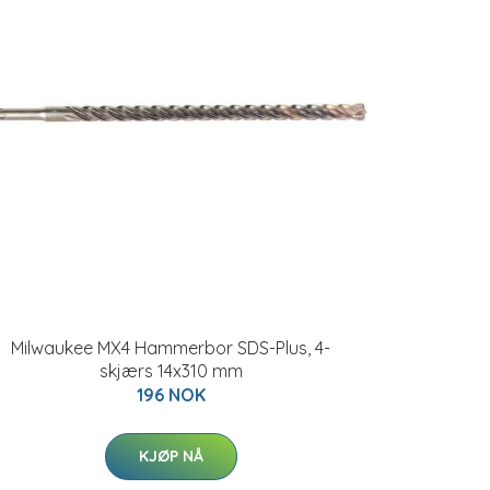
Milwaukee MX4 Hammerbor SDS-Plus, 4-
skjærs 14x310 mm
196 NOK
KJØP NÅ