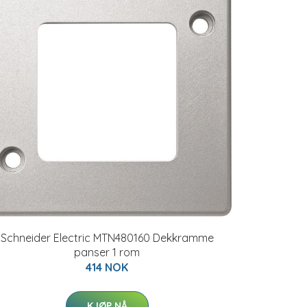
Schneider Electric MTN480160 Dekkramme
panser 1 rom
414 NOK
KJØP NÅ