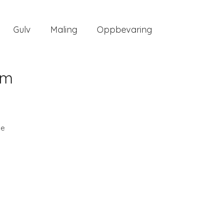
Gulv
Maling
Oppbevaring
mm
ee