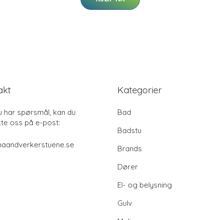
akt
Kategorier
u har spørsmål, kan du
Bad
te oss på e-post:
Badstu
haandverkerstuene.se
Brands
Dører
El- og belysning
Gulv