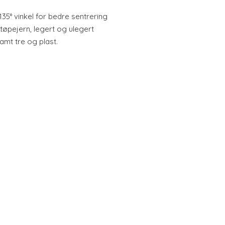
5° vinkel for bedre sentrering
støpejern, legert og ulegert
mt tre og plast.