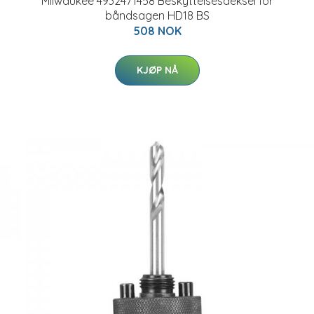
Milwaukee 4932471458 Beskyttelsesdeksel for
båndsagen HD18 BS
508 NOK
KJØP NÅ