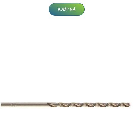
KJØP NÅ