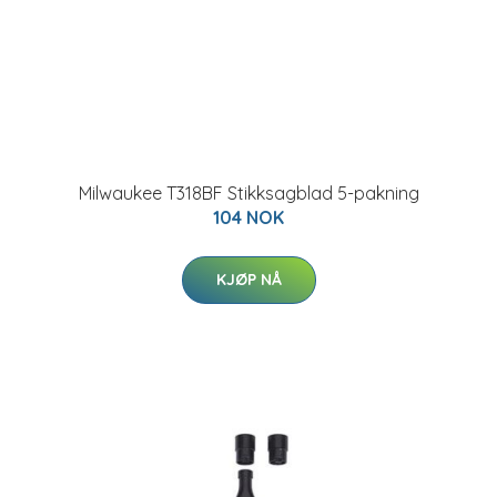
Milwaukee T318BF Stikksagblad 5-pakning
104 NOK
KJØP NÅ